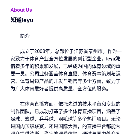
About Us
知道
leyu
简介
成立于2008年，总部位于江苏省泰州市。作为一
家致力于体育产业全方位发展的创新型企业，
leyu
凭
借着多年的积累和发展，已经成为国内体育领域的重
要一员。公司业务涵盖体育直播、体育赛事策划与运
营、体育周边产品的开发与销售等多个方面，致力于
为广大体育爱好者提供高质量、全方位的服务。
在体育直播方面，依托先进的技术平台和专业的
制作团队，已成功打造了多个体育直播项目，涵盖了
足球、篮球、乒乓球、羽毛球等多个热门项目。无论
是国内顶级联赛，还是国际大赛，的直播平台都能为
观众提供清晰、稳定的观看体验。通过与国内外众多