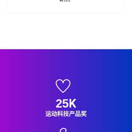
K
25
运动科技产品奖