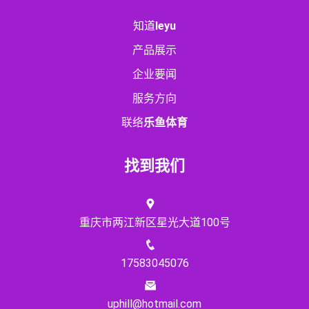
知道
leyu
产品展示
企业要闻
服务方向
联络
乐鱼体育
找到我们
重庆市两江新区星光大道100号
17583045076
uphill@hotmail.com