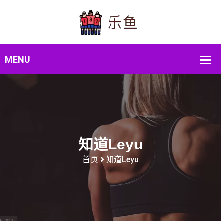
知道leyu
首页
知道leyu