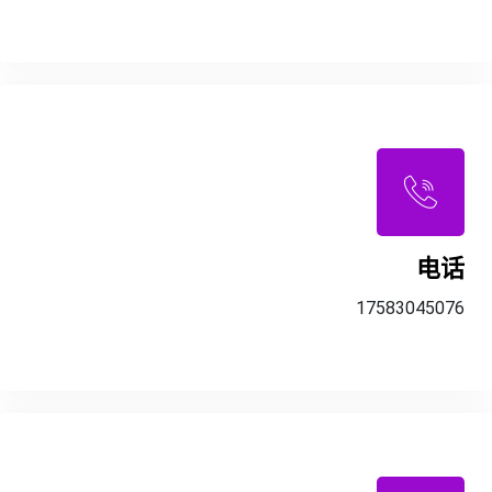
电话
17583045076