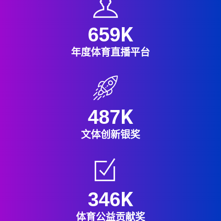
K
659
年度体育直播平台
K
487
文体创新银奖
K
346
体育公益贡献奖