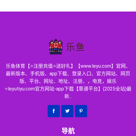
乐鱼体育【⭐️注册充值⭐️送好礼】【www.leyu.com】官网、
最新版本、手机版、app下载、登录入口、官方网站、网页
版、平台、网址、地址、注册、，电竞，娱乐
⭐️leyutiyu.com官方网站-app下载【靠谱平台】(2025全站)最
新...
导航